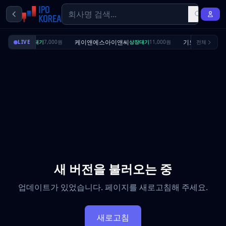
딜리셔스
케이앤에스아이앤씨
기도산업
LIVE
상장대기
7,000원
상장대기
11,000원
전체
수요예
새 버전을 불러오는 중
업데이트가 있었습니다. 페이지를 새로고침해 주세요.
새로고침