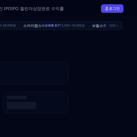
 IPO
IPO 캘린더
상장완료 수익률
로그인
스카이랩스
브릴스
~28,000원
수요예측 D-7
13,000~16,000원
수요예측 D-24
전체
16,500~1