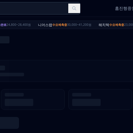
홈
진행중인
니어스랩
해치텍
완료
24,800~28,400원
수요예측중
30,000~41,200원
수요예측중
23,000