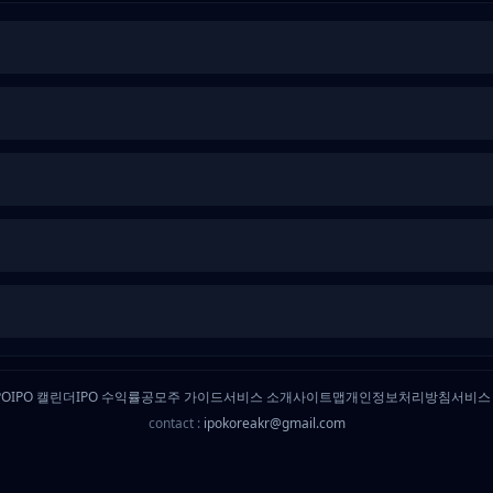
PO
IPO 캘린더
IPO 수익률
공모주 가이드
서비스 소개
사이트맵
개인정보처리방침
서비스
contact :
ipokoreakr@gmail.com