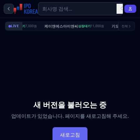
딜리셔스
케이앤에스아이앤씨
기도산업
LIVE
상장대기
7,000원
상장대기
11,000원
전체
수요예측
새 버전을 불러오는 중
업데이트가 있었습니다. 페이지를 새로고침해 주세요.
새로고침