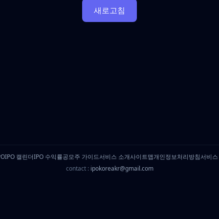
새로고침
PO
IPO 캘린더
IPO 수익률
공모주 가이드
서비스 소개
사이트맵
개인정보처리방침
서비스
contact :
ipokoreakr@gmail.com