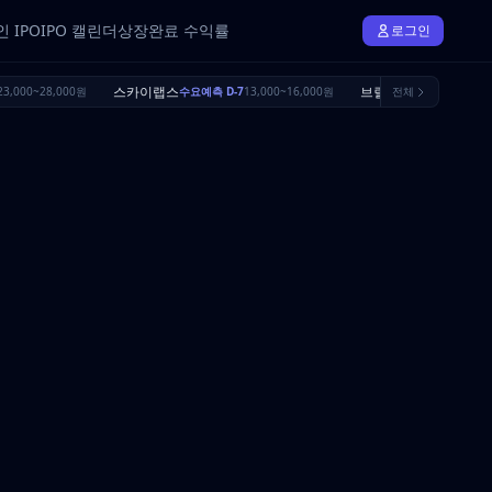
 IPO
IPO 캘린더
상장완료 수익률
로그인
스카이랩스
브릴스
3,000~28,000원
수요예측 D-7
13,000~16,000원
전체
수요예측 D-24
16,5