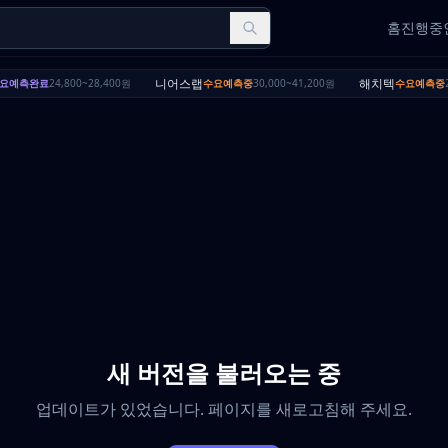
홈
진행중인
니어스랩
해치텍
요예측완료
24,800~28,400원
수요예측중
30,000~41,200원
수요예측중
2
새 버전을 불러오는 중
업데이트가 있었습니다. 페이지를 새로고침해 주세요.