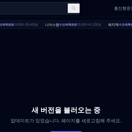
홈
진행중인
니어스랩
해치텍
요예측완료
24,800~28,400원
수요예측완료
30,000~41,200원
수요예측
새 버전을 불러오는 중
업데이트가 있었습니다. 페이지를 새로고침해 주세요.