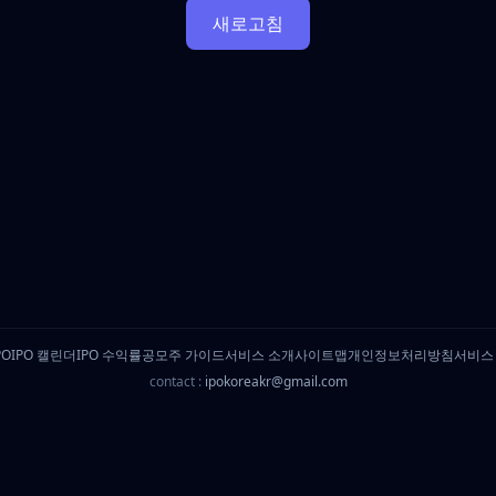
새로고침
PO
IPO 캘린더
IPO 수익률
공모주 가이드
서비스 소개
사이트맵
개인정보처리방침
서비스
contact :
ipokoreakr@gmail.com