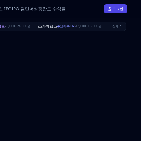
 IPO
IPO 캘린더
상장완료 수익률
로그인
스카이랩스
브릴스
완료
23,000~28,000원
수요예측 D-6
13,000~16,000원
전체
수요예측 D-23