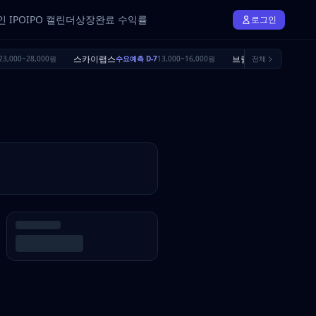
 IPO
IPO 캘린더
상장완료 수익률
로그인
스카이랩스
브릴스
3,000~28,000원
수요예측 D-7
13,000~16,000원
전체
수요예측 D-24
16,5