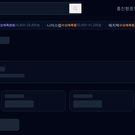
홈
진행중인
니어스랩
해치텍
요예측완료
24,800~28,400원
수요예측중
30,000~41,200원
수요예측중
2