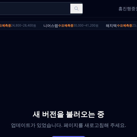
홈
진행중인
니어스랩
해치텍
요예측중
24,800~28,400원
수요예측중
30,000~41,200원
수요예측중
23,
새 버전을 불러오는 중
업데이트가 있었습니다. 페이지를 새로고침해 주세요.