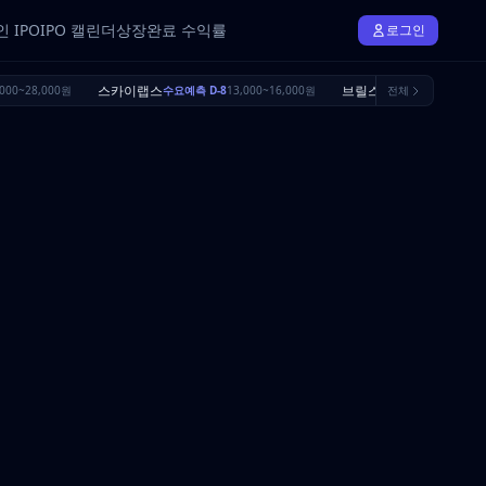
 IPO
IPO 캘린더
상장완료 수익률
로그인
스카이랩스
브릴스
000~28,000원
수요예측 D-8
13,000~16,000원
수요예측 D-25
전체
16,500