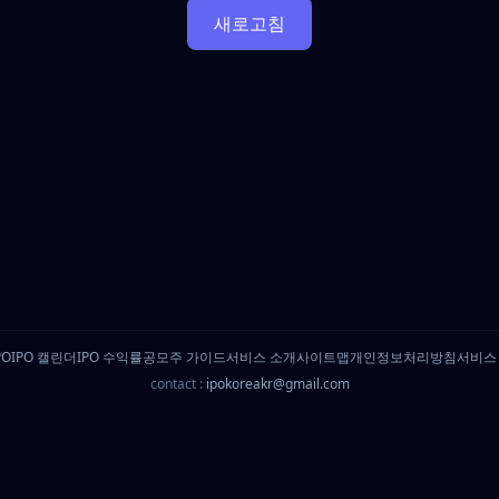
새로고침
PO
IPO 캘린더
IPO 수익률
공모주 가이드
서비스 소개
사이트맵
개인정보처리방침
서비스
contact :
ipokoreakr@gmail.com