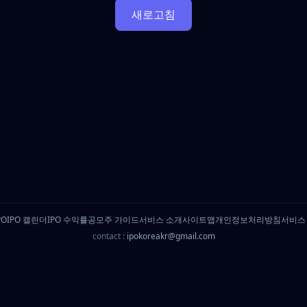
새로고침
PO
IPO 캘린더
IPO 수익률
공모주 가이드
서비스 소개
사이트맵
개인정보처리방침
서비스
contact :
ipokoreakr@gmail.com