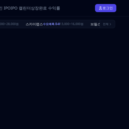
 IPO
IPO 캘린더
상장완료 수익률
로그인
스카이랩스
브릴스
000~28,000원
수요예측 D-8
13,000~16,000원
수요예측 D-25
전체
16,500