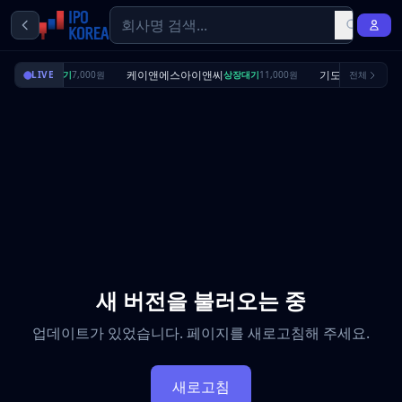
딜리셔스
케이앤에스아이앤씨
기도산업
LIVE
상장대기
7,000원
상장대기
11,000원
전체
수요예측
새 버전을 불러오는 중
업데이트가 있었습니다. 페이지를 새로고침해 주세요.
새로고침