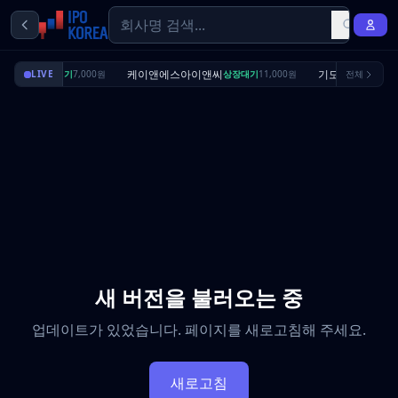
딜리셔스
케이앤에스아이앤씨
기도산업
LIVE
상장대기
7,000원
상장대기
11,000원
전체
수요예측
새 버전을 불러오는 중
업데이트가 있었습니다. 페이지를 새로고침해 주세요.
새로고침