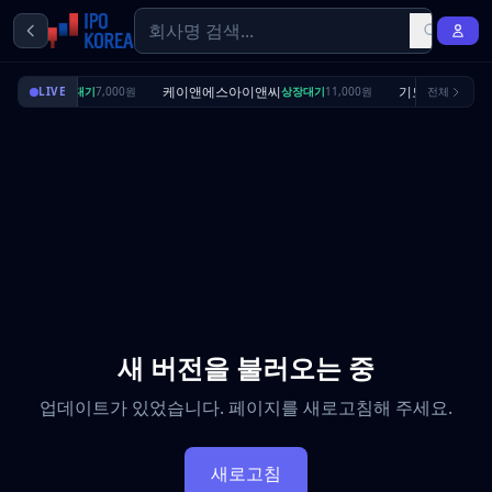
딜리셔스
케이앤에스아이앤씨
기도산업
LIVE
상장대기
7,000원
상장대기
11,000원
전체
수요예
새 버전을 불러오는 중
업데이트가 있었습니다. 페이지를 새로고침해 주세요.
새로고침