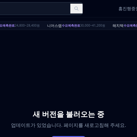
홈
진행중인
니어스랩
해치텍
요예측완료
24,800~28,400원
수요예측완료
30,000~41,200원
수요예측
새 버전을 불러오는 중
업데이트가 있었습니다. 페이지를 새로고침해 주세요.