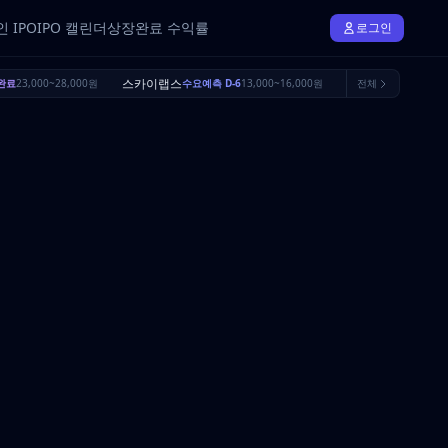
 IPO
IPO 캘린더
상장완료 수익률
로그인
스카이랩스
브릴스
완료
23,000~28,000원
수요예측 D-6
13,000~16,000원
전체
수요예측 D-23