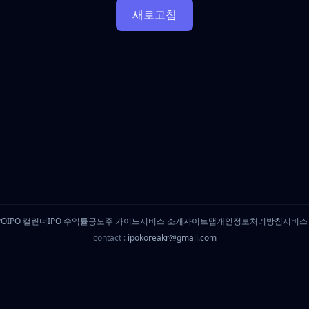
새로고침
PO
IPO 캘린더
IPO 수익률
공모주 가이드
서비스 소개
사이트맵
개인정보처리방침
서비스
contact :
ipokoreakr@gmail.com