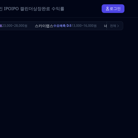
 IPO
IPO 캘린더
상장완료 수익률
로그인
스카이랩스
네오사피엔스
료
23,000~28,000원
수요예측 D-5
13,000~16,000원
전체
수요예측 