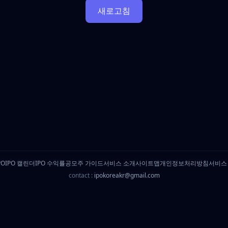
새로고침
PO
IPO 캘린더
IPO 수익률
공모주 가이드
서비스 소개
사이트맵
개인정보처리방침
서비스
contact :
ipokoreakr@gmail.com