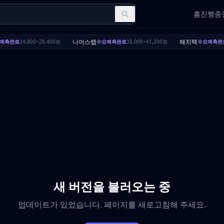
홈
진행중인
니어스랩
해치텍
예측완료
24,800~28,400원
수요예측완료
30,000~41,200원
수요예측완
새 버전을 불러오는 중
업데이트가 있었습니다. 페이지를 새로고침해 주세요.