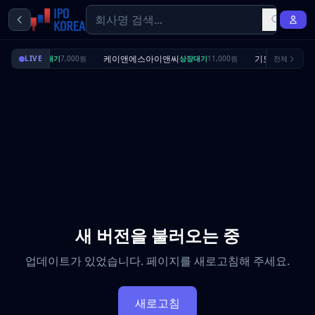
딜리셔스
케이앤에스아이앤씨
기도산업
LIVE
상장대기
7,000원
상장대기
11,000원
전체
수요예
새 버전을 불러오는 중
업데이트가 있었습니다. 페이지를 새로고침해 주세요.
새로고침