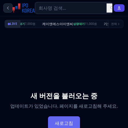
딜리셔스
케이앤에스아이앤씨
기도산업
LIVE
상장대기
7,000원
상장대기
11,000원
전체
수요예
새 버전을 불러오는 중
업데이트가 있었습니다. 페이지를 새로고침해 주세요.
새로고침