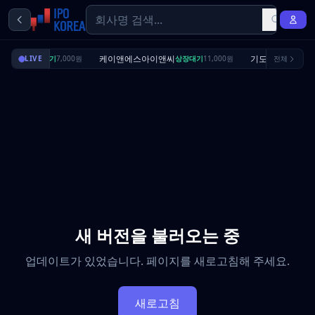
딜리셔스
케이앤에스아이앤씨
기도산업
LIVE
상장대기
7,000원
상장대기
11,000원
전체
수요예측
새 버전을 불러오는 중
업데이트가 있었습니다. 페이지를 새로고침해 주세요.
새로고침