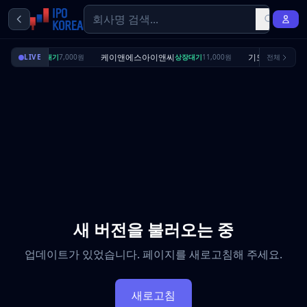
딜리셔스
케이앤에스아이앤씨
기도산업
LIVE
상장대기
7,000원
상장대기
11,000원
전체
수요예
새 버전을 불러오는 중
업데이트가 있었습니다. 페이지를 새로고침해 주세요.
새로고침