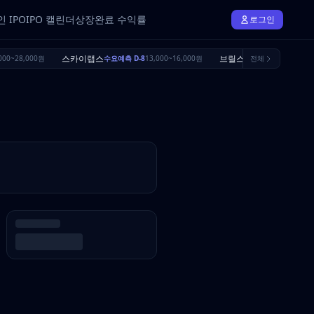
 IPO
IPO 캘린더
상장완료 수익률
로그인
스카이랩스
브릴스
000~28,000원
수요예측 D-8
13,000~16,000원
수요예측 D-25
전체
16,500