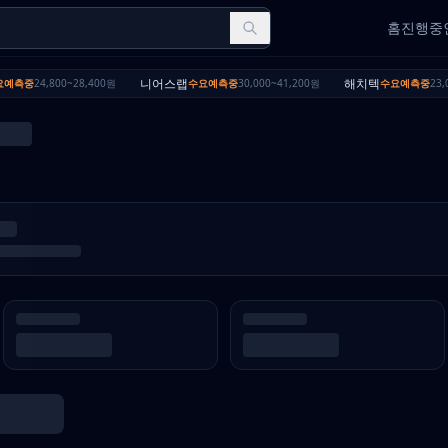
홈
진행중인
니어스랩
해치텍
예측중
24,800~28,400원
수요예측중
30,000~41,200원
수요예측중
23,