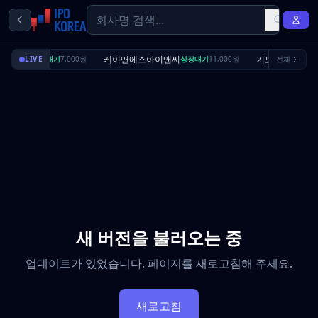
딜리셔스
케이앤에스아이앤씨
기도산업
LIVE
상장대기
7,000원
상장대기
11,000원
전체
수요예측
새 버전을 불러오는 중
업데이트가 있었습니다. 페이지를 새로고침해 주세요.
새로고침