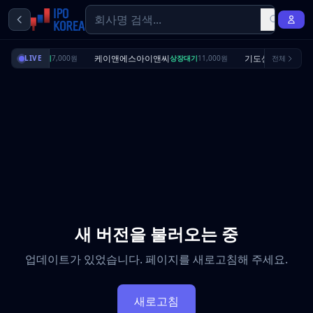
리셔스
케이앤에스아이앤씨
기도산업
상장대기
LIVE
7,000원
상장대기
11,000원
전체
수요예측완
새 버전을 불러오는 중
업데이트가 있었습니다. 페이지를 새로고침해 주세요.
새로고침