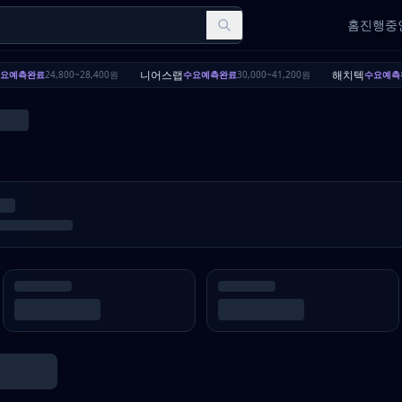
홈
진행중인
니어스랩
해치텍
요예측완료
24,800~28,400원
수요예측완료
30,000~41,200원
수요예측