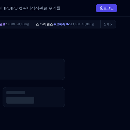
 IPO
IPO 캘린더
상장완료 수익률
로그인
스카이랩스
브릴스
완료
23,000~28,000원
수요예측 D-6
13,000~16,000원
전체
수요예측 D-23