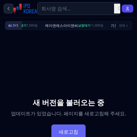
딜리셔스
케이앤에스아이앤씨
기도산업
LIVE
상장대기
7,000원
상장대기
11,000원
전체
수요예측
새 버전을 불러오는 중
업데이트가 있었습니다. 페이지를 새로고침해 주세요.
새로고침