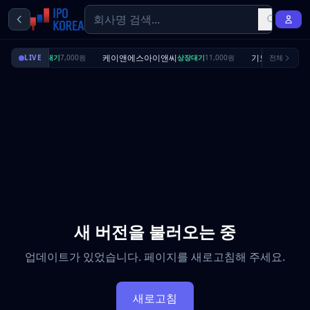
딜리셔스
케이앤에스아이앤씨
기도산업
LIVE
상장대기
7,000원
상장대기
11,000원
전체
수요예
새 버전을 불러오는 중
업데이트가 있었습니다. 페이지를 새로고침해 주세요.
새로고침