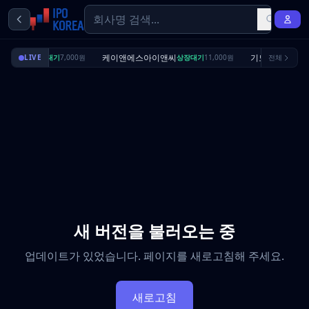
딜리셔스
케이앤에스아이앤씨
기도산업
LIVE
상장대기
7,000원
상장대기
11,000원
전체
수요예
새 버전을 불러오는 중
업데이트가 있었습니다. 페이지를 새로고침해 주세요.
새로고침