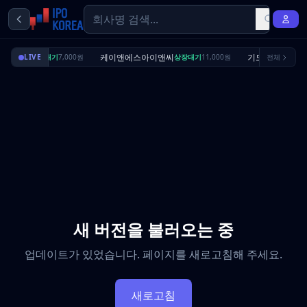
딜리셔스
케이앤에스아이앤씨
기도산업
LIVE
상장대기
7,000원
상장대기
11,000원
전체
수요예측
새 버전을 불러오는 중
업데이트가 있었습니다. 페이지를 새로고침해 주세요.
새로고침