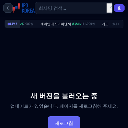
딜리셔스
케이앤에스아이앤씨
기도산업
LIVE
상장대기
7,000원
상장대기
11,000원
전체
수요예측
새 버전을 불러오는 중
업데이트가 있었습니다. 페이지를 새로고침해 주세요.
새로고침