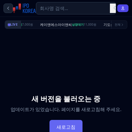
리셔스
케이앤에스아이앤씨
기도산업
상장대기
LIVE
7,000원
상장대기
11,000원
전체
수요예측완
새 버전을 불러오는 중
업데이트가 있었습니다. 페이지를 새로고침해 주세요.
새로고침