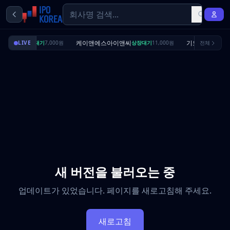
딜리셔스
케이앤에스아이앤씨
기도산업
LIVE
상장대기
7,000원
상장대기
11,000원
전체
수요예
새 버전을 불러오는 중
업데이트가 있었습니다. 페이지를 새로고침해 주세요.
새로고침