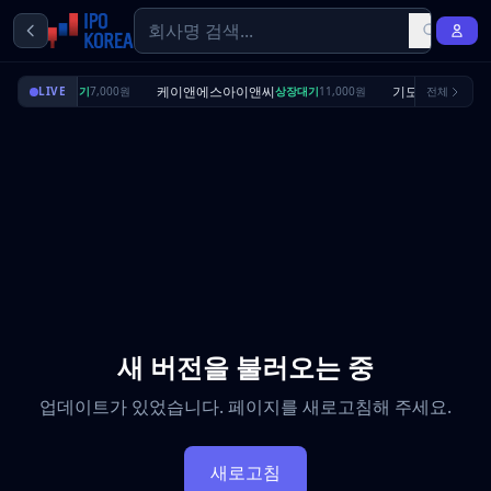
딜리셔스
케이앤에스아이앤씨
기도산업
LIVE
상장대기
7,000원
상장대기
11,000원
전체
수요예측
새 버전을 불러오는 중
업데이트가 있었습니다. 페이지를 새로고침해 주세요.
새로고침