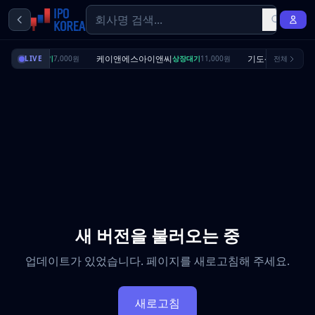
리셔스
케이앤에스아이앤씨
기도산업
상장대기
LIVE
7,000원
상장대기
11,000원
전체
수요예측완
새 버전을 불러오는 중
업데이트가 있었습니다. 페이지를 새로고침해 주세요.
새로고침