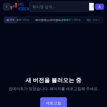
딜리셔스
케이앤에스아이앤씨
기도산업
LIVE
상장대기
7,000원
상장대기
11,000원
전체
수요예측
새 버전을 불러오는 중
업데이트가 있었습니다. 페이지를 새로고침해 주세요.
새로고침