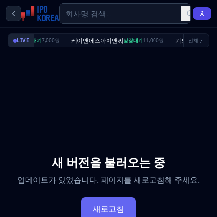
딜리셔스
케이앤에스아이앤씨
기도산업
LIVE
상장대기
7,000원
상장대기
11,000원
전체
수요예측
새 버전을 불러오는 중
업데이트가 있었습니다. 페이지를 새로고침해 주세요.
새로고침