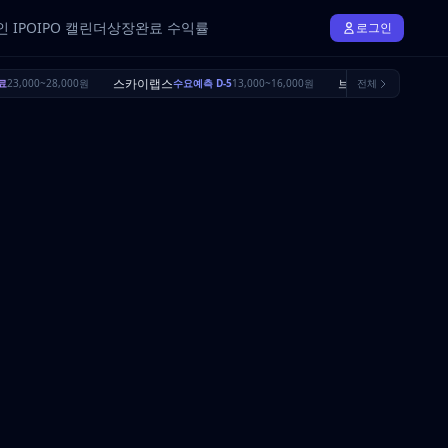
 IPO
IPO 캘린더
상장완료 수익률
로그인
스카이랩스
브릴스
료
23,000~28,000원
수요예측 D-5
13,000~16,000원
전체
수요예측 D-22
16