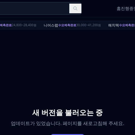
홈
진행중인
니어스랩
해치텍
예측완료
24,800~28,400원
수요예측완료
30,000~41,200원
수요예측완
새 버전을 불러오는 중
업데이트가 있었습니다. 페이지를 새로고침해 주세요.