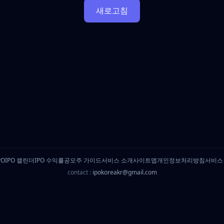
새로고침
PO
IPO 캘린더
IPO 수익률
공모주 가이드
서비스 소개
사이트맵
개인정보처리방침
서비스
contact :
ipokoreakr@gmail.com