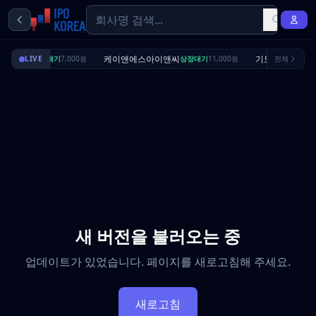
딜리셔스
케이앤에스아이앤씨
기도산업
LIVE
상장대기
7,000원
상장대기
11,000원
전체
수요예
새 버전을 불러오는 중
업데이트가 있었습니다. 페이지를 새로고침해 주세요.
새로고침