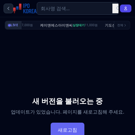
리셔스
케이앤에스아이앤씨
기도산업
상장대기
LIVE
7,000원
상장대기
11,000원
전체
수요예측완
새 버전을 불러오는 중
업데이트가 있었습니다. 페이지를 새로고침해 주세요.
새로고침