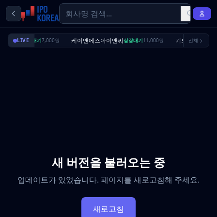
딜리셔스
케이앤에스아이앤씨
기도산업
LIVE
상장대기
7,000원
상장대기
11,000원
전체
수요예측
새 버전을 불러오는 중
업데이트가 있었습니다. 페이지를 새로고침해 주세요.
새로고침