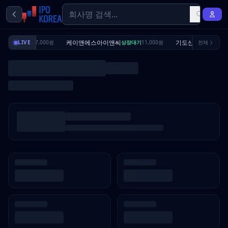
리셔스
케이앤에스아이앤씨
기도산업
상장대기
LIVE
7,000원
상장대기
11,000원
전체
수요예측완