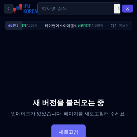
딜리셔스
케이앤에스아이앤씨
기도산업
LIVE
상장대기
7,000원
상장대기
11,000원
전체
수요예측
새 버전을 불러오는 중
업데이트가 있었습니다. 페이지를 새로고침해 주세요.
새로고침