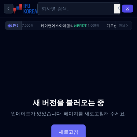
리셔스
케이앤에스아이앤씨
기도산업
상장대기
LIVE
7,000원
상장대기
11,000원
전체
수요예측완
새 버전을 불러오는 중
업데이트가 있었습니다. 페이지를 새로고침해 주세요.
새로고침