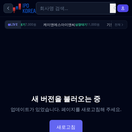
딜리셔스
케이앤에스아이앤씨
기도산업
LIVE
상장대기
7,000원
상장대기
11,000원
전체
수요예
새 버전을 불러오는 중
업데이트가 있었습니다. 페이지를 새로고침해 주세요.
새로고침