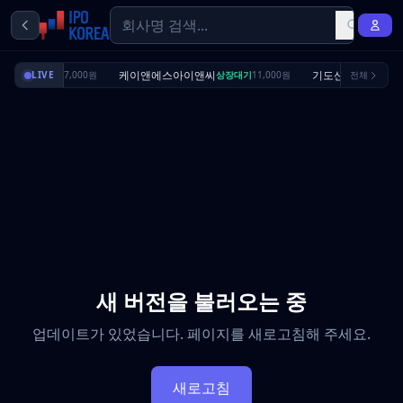
리셔스
케이앤에스아이앤씨
기도산업
상장대기
LIVE
7,000원
상장대기
11,000원
전체
수요예측완
새 버전을 불러오는 중
업데이트가 있었습니다. 페이지를 새로고침해 주세요.
새로고침