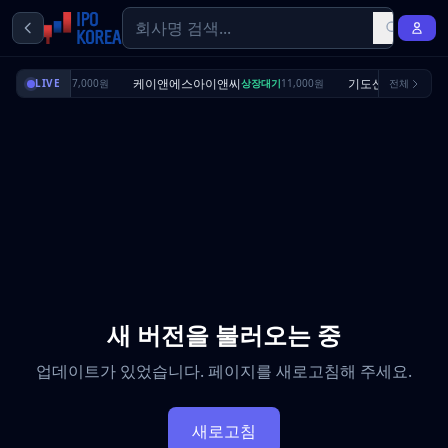
리셔스
케이앤에스아이앤씨
기도산업
상장대기
LIVE
7,000원
상장대기
11,000원
전체
수요예측완
새 버전을 불러오는 중
업데이트가 있었습니다. 페이지를 새로고침해 주세요.
새로고침