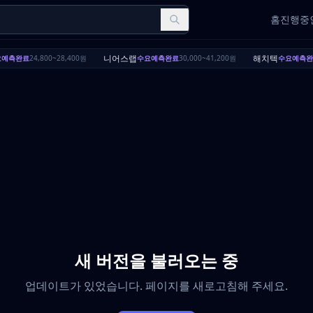
홈
진행중인
니어스랩
해치텍
예측완료
24,800~28,400원
수요예측완료
30,000~41,200원
수요예측완
새 버전을 불러오는 중
업데이트가 있었습니다. 페이지를 새로고침해 주세요.