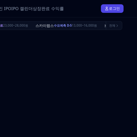
 IPO
IPO 캘린더
상장완료 수익률
로그인
스카이랩스
브릴스
료
23,000~28,000원
수요예측 D-5
13,000~16,000원
전체
수요예측 D-22
1