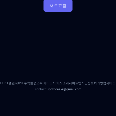
새로고침
PO
IPO 캘린더
IPO 수익률
공모주 가이드
서비스 소개
사이트맵
개인정보처리방침
서비스
contact :
ipokoreakr@gmail.com