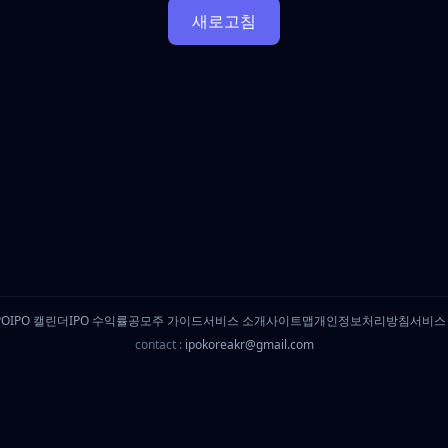
새로고침
PO
IPO 캘린더
IPO 수익률
공모주 가이드
서비스 소개
사이트맵
개인정보처리방침
서비스
contact :
ipokoreakr@gmail.com