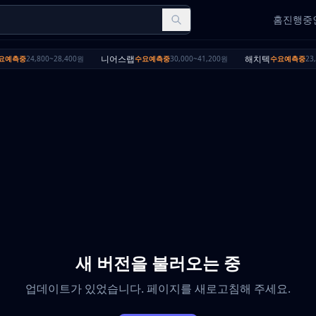
홈
진행중인
니어스랩
해치텍
요예측중
24,800~28,400원
수요예측중
30,000~41,200원
수요예측중
23,
새 버전을 불러오는 중
업데이트가 있었습니다. 페이지를 새로고침해 주세요.