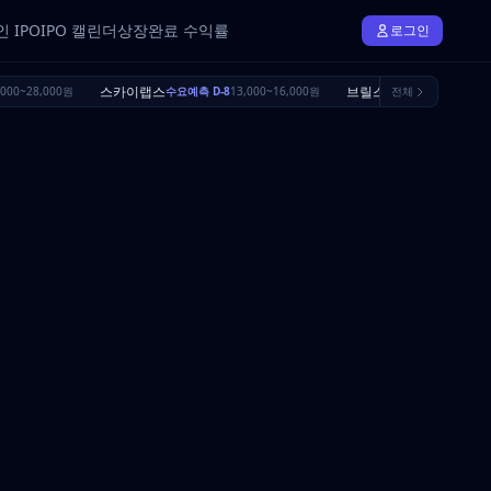
 IPO
IPO 캘린더
상장완료 수익률
로그인
스카이랩스
브릴스
000~28,000원
수요예측 D-8
13,000~16,000원
수요예측 D-25
전체
16,500