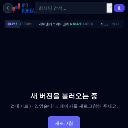
리셔스
케이앤에스아이앤씨
기도산업
상장대기
LIVE
7,000원
상장대기
11,000원
전체
수요예측완
새 버전을 불러오는 중
업데이트가 있었습니다. 페이지를 새로고침해 주세요.
새로고침