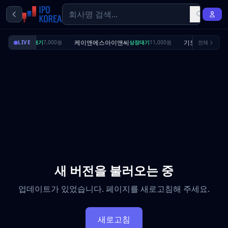
딜리셔스
케이앤에스아이앤씨
기도산업
LIVE
상장대기
7,000원
상장대기
11,000원
전체
수요예측
새 버전을 불러오는 중
업데이트가 있었습니다. 페이지를 새로고침해 주세요.
새로고침