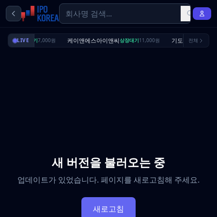
딜리셔스
케이앤에스아이앤씨
기도산업
LIVE
상장대기
7,000원
상장대기
11,000원
전체
수요예측
새 버전을 불러오는 중
업데이트가 있었습니다. 페이지를 새로고침해 주세요.
새로고침